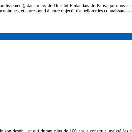
ondissement), dans murs de l'Institut Finlandais de Paris, qui nous ac
ancophones, et correspond à notre objectif d'améliorer les connaissances e
 son destin ; et qui durant plus de 100 ans a construit, malgré les é